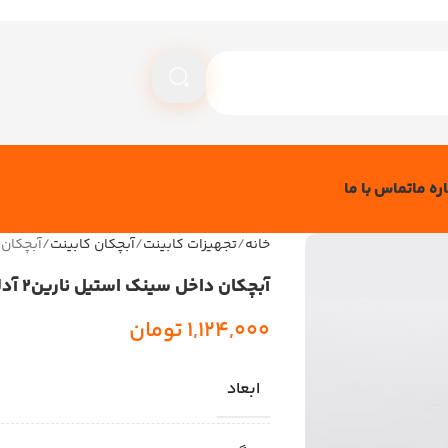
ره ما
تماس با ما
خانه
تجهیزات کابینت
آبچکان کابینت
آبچکان د
آبچکان داخل سینک استیل نارین2 آدلان
1,124,000
تومان
ابعاد