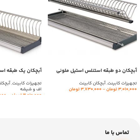
آبچکان دو طبقه استنلس استیل ملونی
آبچکان یک طبقه اس
کد(9108-9110-9112)
کد(9100-9102-9104)
تجهیزات کابینت
,
آبچکان کابینت
تجهیزات کابینت
,
آبچکا
3,010,000
تومان
–
3,730,000
تومان
اف و شیشه
3,010,000
تومان
–
000
انتخاب گزینه‌ها
انتخاب گزینه‌ها
تماس با ما