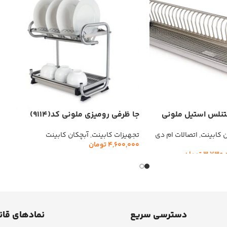
تنلس استیل ملونی
جا ظرفی رومیزی ملونی کد(9114)
تجهیزات کابینت
,
آبچکان کابینت
ن کابینت
,
اتصالات ام دی
4,600,000
تومان
3,730,
تومان
افزودن به سبد خرید
دسترسی سریع
نمادهای قان