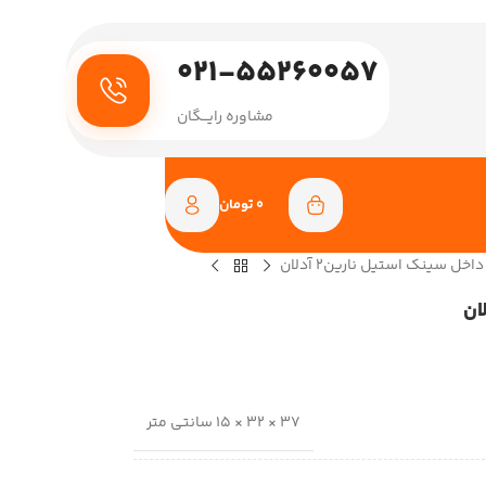
021-55260057
مشاوره رایـــگان
0
تومان
اخل سینک استیل نارین2 آدلان
37 × 32 × 15 سانتی متر