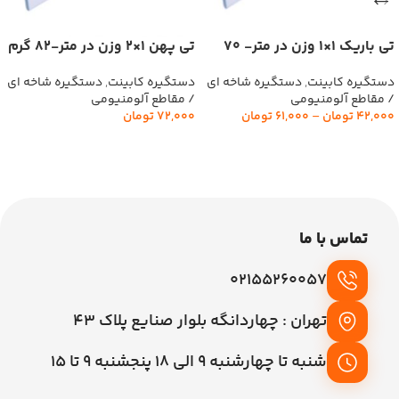
تی باریک 1×1 وزن در متر- 70
تی پهن 1×2 وزن در متر-82 گرم
گرم گلستان
گلستان
دستگیره کابینت
,
دستگیره شاخه ای
دستگیره کابینت
,
دستگیره شاخه ای
/ مقاطع آلومنیومی
/ مقاطع آلومنیومی
42,000
تومان
–
61,000
تومان
72,000
تومان
انتخاب گزینه‌ها
افزودن به سبد خرید
تماس با ما
02155260057
تهران : چهاردانگه بلوار صنایع پلاک 43
شنبه تا چهارشنبه 9 الی 18 پنجشنبه 9 تا 15