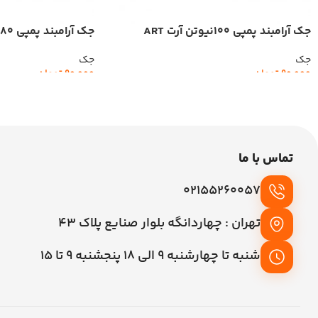
جک آرامبند پمپی 100نیوتن آرت ART
جک آرامبند پمپی 80 نیوتن آرت ART
جک
جک
90,000
تومان
90,000
تومان
افزودن به سبد خرید
افزودن به سبد خرید
تماس با ما
02155260057
تهران : چهاردانگه بلوار صنایع پلاک 43
شنبه تا چهارشنبه 9 الی 18 پنجشنبه 9 تا 15