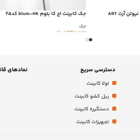
جک کابینت اچ کا بلوم blum-HK کد25
جک
2,200,000
تومان
افزودن به سبد خرید
دسترسی سریع
نمادهای قان
لولا کابینت
ریل کشو کابینت
دستگیره کابینت
تجهیزات کابینت