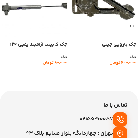
جک بازویی چینی
جک کابینت آرامبند پمپی 120
نیوتن آرت ART
جک
جک
200,000
تومان
90,000
تومان
افزودن به سبد خرید
افزودن به سبد خرید
تماس با ما
02155260057
تهران : چهاردانگه بلوار صنایع پلاک 43