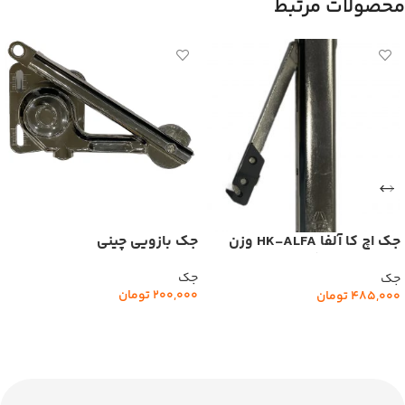
محصولات مرتبط
جک اچ کا آلفا HK-ALFA وزن
جک بازویی چینی
درب تا 4 کیلوگرم(F61)
جک
جک
200,000
تومان
485,000
تومان
افزودن به سبد خرید
افزودن به سبد خرید