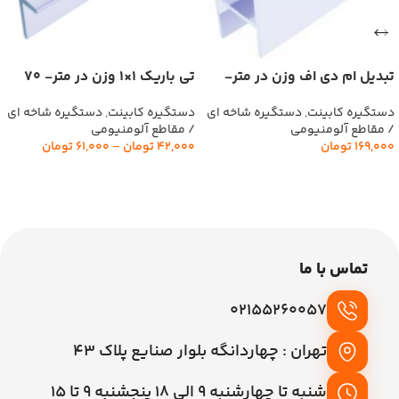
تبدیل ام دی اف وزن در متر-
تی باریک 1×1 وزن در متر- 70
215 گرم گلستان
گرم گلستان
دستگیره کابینت
,
دستگیره شاخه ای
دستگیره کابینت
,
دستگیره شاخه ای
/ مقاطع آلومنیومی
/ مقاطع آلومنیومی
169,000
تومان
42,000
تومان
–
61,000
تومان
افزودن به سبد خرید
انتخاب گزینه‌ها
تماس با ما
02155260057
تهران : چهاردانگه بلوار صنایع پلاک 43
شنبه تا چهارشنبه 9 الی 18 پنجشنبه 9 تا 15