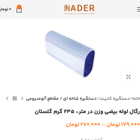
0
0
تومان
بزرگنمایی تصویر
خانه
دستگیره کابینت
دستگیره شاخه ای / مقاطع آلومنیومی
رگال لوله بیضی وزن در متر- 235 گرم گلستان
179,000
تومان
–
270,000
تومان