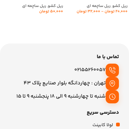
ریل کشو
,
ریل ساچمه ای
ریل کشو
,
ریل ساچمه ای
20,000
تومان
–
32,000
تومان
50,000
تومان
انتخاب گزینه‌ها
افزودن به سبد خرید
تماس با ما
02155260057
تهران : چهاردانگه بلوار صنایع پلاک 43
شنبه تا چهارشنبه 9 الی 18 پنجشنبه 9 تا 15
دسترسی سریع
لولا کابینت