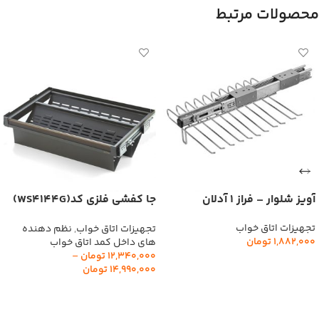
محصولات مرتبط
آویز شلوار – فراز 1 آدلان
جا کفشی فلزی کد(WS4144G)
ملونی
تجهیزات اتاق خواب
تجهیزات اتاق خواب
,
نظم دهنده
1,882,000
تومان
های داخل کمد اتاق خواب
12,340,000
تومان
–
افزودن به سبد خرید
14,990,000
تومان
انتخاب گزینه‌ها