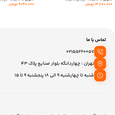
13,800,000
تومان
9,240,000
تومان
افزودن به سبد خرید
افزودن به سبد خرید
تماس با ما
02155260057
تهران : چهاردانگه بلوار صنایع پلاک 43
شنبه تا چهارشنبه 9 الی 18 پنجشنبه 9 تا 15