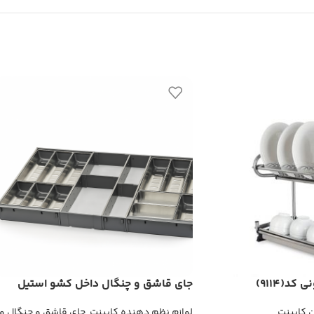
د(9114)
جای قاشق و چنگال داخل کشو استیل
ملونی کد(9016)
ن کابینت
لوازم نظم دهنده کابینت
,
جای قاشق و چنگال و