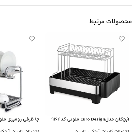
محصولات مرتبط
آبچکان مدلEuro Design ملونی کد9164
جا ظرفی رومیزی ملونی ک
تجهیزات کابینت
,
آبچکان کابینت
تجهیزات کابینت
,
آبچکا