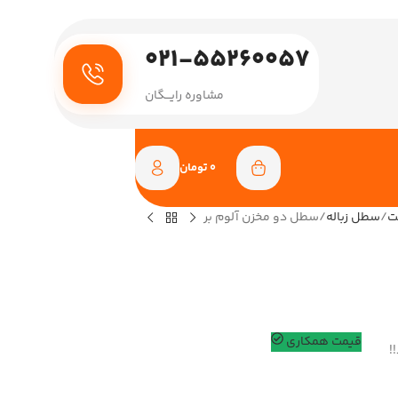
021-55260057
مشاوره رایـــگان
0
تومان
ت
سطل زباله
سطل دو مخزن آلوم بر
قیمت همکاری
!