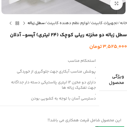
بزرگنمایی تصویر
خانه
تجهیزات کابینت
لوازم نظم دهنده کابینت
سطل زباله
سطل زباله دو مخزنه ریلی کوچک (24 لیتری) آیسو- آدلان
3,525,000
تومان
استحکام مناسب
,
پوشش مناسب آبکاری جهت جلوگیری از خوردگی
ویژگی
,
محصول
دارای دو مخزن 12 لیتری پلاستیکی دسته دار جداگانه
جهت تفکیک زباله ها
,
دسترسی آسان با توجه به کشویی بودن
این محصول شامل قیمت همکاری می باشد!!