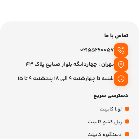
افزودن به سبد خرید
تماس با ما
02155260057
تهران : چهاردانگه بلوار صنایع پلاک 43
شنبه تا چهارشنبه 9 الی 18 پنجشنبه 9 تا 15
دسترسی سریع
لولا کابینت
ریل کشو کابینت
دستگیره کابینت