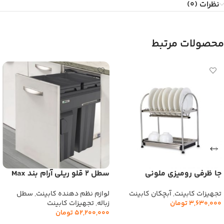
نظرات (0)
محصولات مرتبط
جا ظرفی رومیزی ملونی
سطل 2 قلو ریلی آرام بند Max
کد(9118)
Bin ملونی کد(9007)
تجهیزات کابینت
,
آبچکان کابینت
لوازم نظم دهنده کابینت
,
سطل
3,630,000
تومان
زباله
,
تجهیزات کابینت
52,200,000
تومان
افزودن به سبد خرید