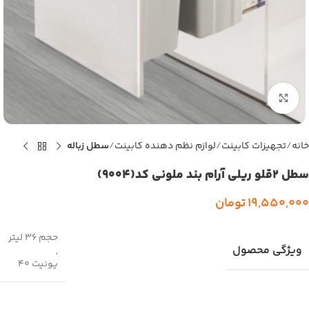
بزرگنمایی تصویر
خانه
تجهیزات کابینت
لوازم نظم دهنده کابینت
سطل زباله
سطل 2قلو ریلی آرام بند ملونی کد(9004)
19,550,000
تومان
حجم 36 لیتر
ویژگی محصول
,
یونیت 40