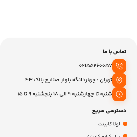
افزودن به سبد خرید
افزودن به سبد خرید
تماس با ما
02155260057
تهران : چهاردانگه بلوار صنایع پلاک 43
شنبه تا چهارشنبه 9 الی 18 پنجشنبه 9 تا 15
دسترسی سریع
لولا کابینت
ریل کشو کابینت