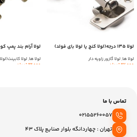
لولا 135 درجه(لولا کنج یا لولا بای فولد)
لولا آرام بند پمپ ک
لولا ها
,
لولا گازور زاویه دار
لولا ها
,
لولا کابینت(لولا 
27,000
تومان
22,000
تومان
افزودن به سبد خرید
افزودن به سبد خرید
تماس با ما
02155260057
تهران : چهاردانگه بلوار صنایع پلاک 43