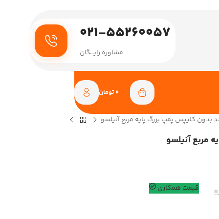
021-55260057
مشاوره رایـــگان
0
تومان
بند بدون کلیپس پمپ بزرگ پایه مربع آنیلسو
یه مربع آنیلسو
قیمت همکاری
!