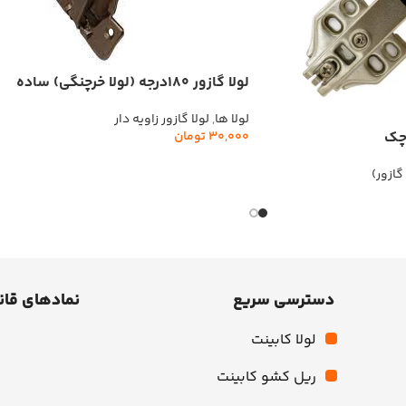
لولا گازور 180درجه (لولا خرچنگی) ساده
لولا ها
,
لولا گازور زاویه دار
وچک
30,000
تومان
افزودن به سبد خرید
گازور)
دسترسی سریع
نمادهای قان
لولا کابینت
ریل کشو کابینت