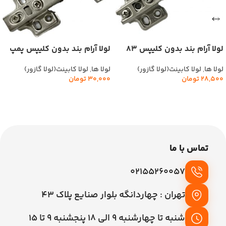
لولا آرام بند بدون کلیپس 83
لولا آرام بند بدون کلیپس پمپ
گرم آرت ART کد(640)
بزرگ ام آی کو Mi-co
لولا ها
,
لولا کابینت(لولا گازور)
لولا ها
,
لولا کابینت(لولا گازور)
28,500
تومان
30,000
تومان
اطلاعات بیشتر
افزودن به سبد خرید
تماس با ما
02155260057
تهران : چهاردانگه بلوار صنایع پلاک 43
شنبه تا چهارشنبه 9 الی 18 پنجشنبه 9 تا 15