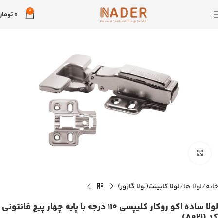
0
0
تومان
بزرگنمایی تصویر
خانه
لولا ها
لولا کابینت(لولا گازور)
لولا ساده اکو روکار کلیپسی 110 درجه با پایه چهار پیچ فانتونی
کد (A021)