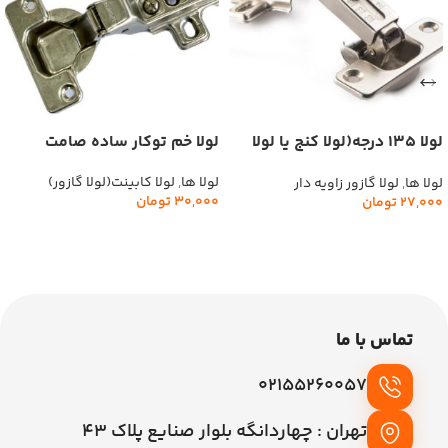
لولا 135 درجه(لولا کنج یا لولا
لولا خم توکار ساده صامت
بای فولد)
لولا ها
,
لولا کابینت(لولا گازور)
لولا ها
,
لولا گازور زاویه دار
30,000
تومان
27,000
تومان
افزودن به سبد خرید
افزودن به سبد خرید
تماس با ما
02155260057
تهران : چهاردانگه بلوار صنایع پلاک 43