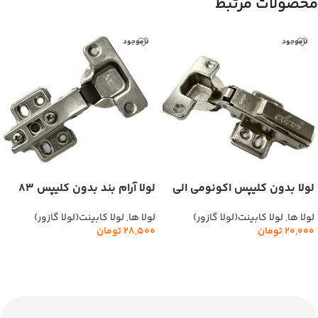
محصولات مرتبط
ناموجود
ناموجود
لولا بدون کلیپس اکونومی الی
لولا آرام بند بدون کلیپس 83
elee
گرم آرت ART کد(640)
لولا ها
,
لولا کابینت(لولا گازور)
لولا ها
,
لولا کابینت(لولا گازور)
20,000
تومان
28,500
تومان
اطلاعات بیشتر
اطلاعات بیشتر