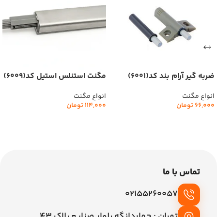
ضربه گیر آرام بند کد(6001)
مگنت استنلس استیل کد(6009)
ملونی
ملونی
انواع مگنت
انواع مگنت
66,000
تومان
114,000
تومان
افزودن به سبد خرید
افزودن به سبد خرید
تماس با ما
02155260057
تهران : چهاردانگه بلوار صنایع پلاک 43