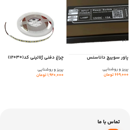
پاور سوییچ داناسنس
چراغ دفنی ژلاتینی کد(12030)
ملونی
پریز و روشنایی
پریز و روشنایی
669,000
تومان
1,920,000
تومان
افزودن به سبد خرید
افزودن به سبد خرید
تماس با ما