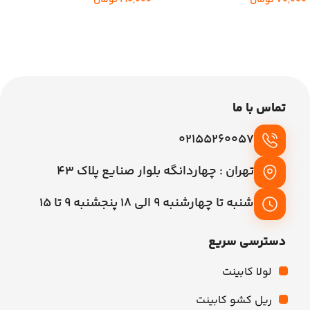
70,000
تومان
افزودن به سبد خرید
افزودن به سبد خرید
تماس با ما
02155260057
تهران : چهاردانگه بلوار صنایع پلاک 43
شنبه تا چهارشنبه 9 الی 18 پنجشنبه 9 تا 15
دسترسی سریع
لولا کابینت
ریل کشو کابینت